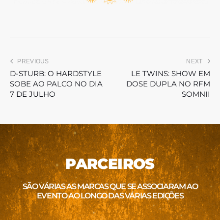
PREVIOUS
NEXT
D-STURB: O HARDSTYLE
LE TWINS: SHOW EM
SOBE AO PALCO NO DIA
DOSE DUPLA NO RFM
7 DE JULHO
SOMNII
PARCEIROS
SÃO VÁRIAS AS MARCAS QUE SE ASSOCIARAM AO
EVENTO AO LONGO DAS VÁRIAS EDIÇÕES