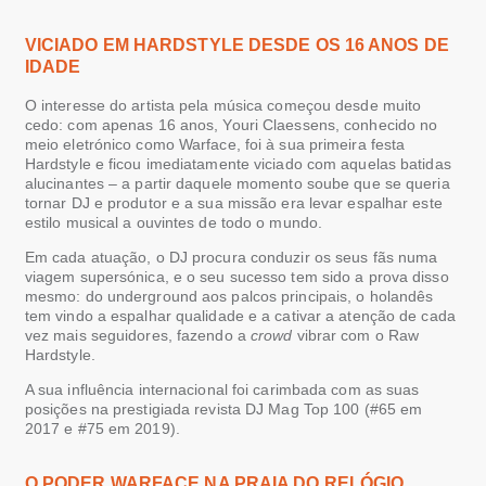
VICIADO EM
HARDSTYLE
DESDE OS 16 ANOS DE
IDADE
O interesse do artista pela música começou desde muito
cedo: com apenas 16 anos, Youri Claessens, conhecido no
meio eletrónico como Warface, foi à sua primeira festa
Hardstyle e ficou imediatamente viciado com aquelas batidas
alucinantes – a partir daquele momento soube que se queria
tornar DJ e produtor e a sua missão era levar espalhar este
estilo musical a ouvintes de todo o mundo.
Em cada atuação, o DJ procura conduzir os seus fãs numa
viagem supersónica, e o seu sucesso tem sido a prova disso
mesmo: do underground aos palcos principais, o holandês
tem vindo a espalhar qualidade e a cativar a atenção de cada
vez mais seguidores, fazendo a
crowd
vibrar com o Raw
Hardstyle.
A sua influência internacional foi carimbada com as suas
posições na prestigiada revista DJ Mag Top 100 (#65 em
2017 e #75 em 2019).
O PODER
WARFACE
NA PRAIA DO RELÓGIO