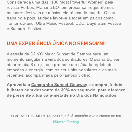
Considerada uma das “100
M
ost
P
owerful
W
omen
” pela
revista Forbes, Mariana BO
tem
presença frequente
n
os
melhores festivais de música eletrónica do mundo. O seu
trabalho e popularidade levou-a a tocar em
palcos
com
o
Tomorrowland
, Ultra
Music
Festival, EDC
,
Daydream
Festival
e
Sunburn
Festival.
UMA EXPERIÊNCIA ÚNICA NO RFM SOMNII
A estreia da DJ n’O Maior Sunset de Sempre será um
momento singular na vida dos sonhadores. Mariana BO vai
atuar no dia 8 de julho e promete um sábado repleto de
emoções e energia, com os seus hits populares e os mais
recentes, acompanhada pelo famoso violino.
Aproveita a
Campanha Sunset Getaway
e compra já dois
bilhetes com desconto de 30% no segundo, para oferecer
de presente à tua cara-metade no Dia dos Namorados.
O VERÃO É SEMPRE NOSSO e, até lá, mantém viva a chama do teu
#SunsetFeeling