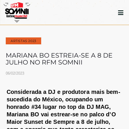
ARTISTAS 2023
MARIANA BO ESTREIA-SE A 8 DE
JULHO NO RFM SOMNII
06/02/2023
Considerada a DJ e produtora mais bem-
sucedida do México,
ocupando um
honrado #34 lugar no top da DJ MAG,
Mariana BO vai est
rear-se
no palco d’O
Maior
Sunset
de Sempre
a 8 de julho
,