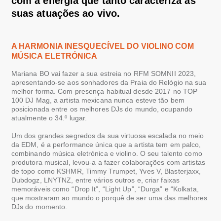
com
a
energia
que
tanto
caracteriza as
suas atuações
ao vivo.
A HARMONIA
INESQUECÍVEL
DO VIOLINO COM
MÚSICA ELETRÓNICA
Mariana
B
O
vai fazer a sua estreia no
RFM SOMNII
2023
,
apresentando-se aos sonhadores da Praia do Relógio na
sua
melhor
forma
.
C
o
m presença habitual desde 2017 no TOP
100 DJ
Mag
, a artista mexicana nunca esteve tão bem
posicionada
entre os melhores DJs d
o mundo
, ocupando
atualmente
o
34.º lugar.
Um dos grandes segredos
da
sua virtuosa
escalada no meio
da EDM
,
é a
performance única que a
artista
tem em palco
,
com
binando
música eletr
óni
ca e violino
.
O seu
talento como
produtora musical
,
levou
-a
a
fazer
colaborações com artistas
de topo como KSHMR,
Timmy
Trumpet
, Yves V,
Blasterjaxx
,
Dubdogz
, LNYTNZ, entre
vários outros e,
criar
faixas
memoráveis
como
“
Drop
It
”
,
“
Light
Up
”
,
“
Durga
”
e
“
Kolkata
,
que
mostraram
ao mundo o porquê de ser uma das melhores
DJs d
o momento
.