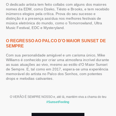
O dedicado artista tem feito collabs com alguns dos maiores
nomes da EDM, como Dzeko, Tiësto e Brooks, e tem recebido
inúmeros elogios pela crítica. Prova do seu sucesso e
distinção é a presença assídua nos melhores festivais de
música eletrónica do mundo, como o Tomorrowland, Ultra
Music Festival, EDC e Mysteryland.
O
REGRESSO AO
PALCO
D
’O
MAIOR
SUNSET
DE
SEMPRE
Com sua personalidade amigável e
um
carisma único, Mike
Williams é conhecido por criar uma atmosfera incrível durante
as suas atuações ao vivo
, mesmo ao estilo d’O Maior
Sunset
de Sempre
. E
, tal como em 2017,
espera-se
uma experiência
mem
o
rável do artista
no Palco dos Sonhos
,
com p
otentes
drops
e melodias cativantes.
O VERÃO É SEMPRE NOSSO e, até lá, mantém viva a chama do teu
#SunsetFeeling