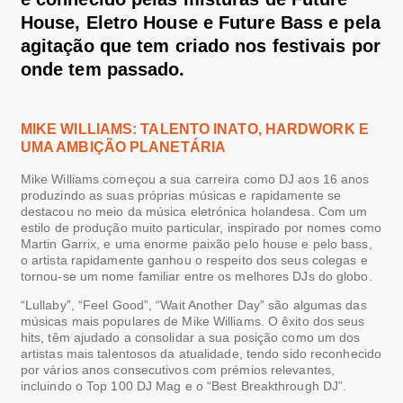
House, Eletro House e Future Bass
e
pela
agitação que
tem criado
n
os festivais
por
onde tem passado
.
MIKE WILLIAMS: TALENTO INATO,
HARDWORK
E
UMA
AMBIÇÃO
PLANETÁRIA
Mike Williams começou a sua carreira como DJ aos 16 anos
produzindo as suas próprias músicas e rapidamente se
destacou no meio da música eletrónica holandesa. Com um
estilo de produção muito particular, inspirado por nomes como
Martin Garrix, e uma enorme paixão pelo house e pelo bass,
o artista rapidamente ganhou o respeito dos seus colegas e
tornou-se um nome familiar entre os melhores DJs do globo.
“Lullaby”, “Feel Good”, “Wait Another Day” são algumas das
músicas mais populares de Mike Williams. O êxito dos seus
hits, têm ajudado a consolidar a sua posição como um dos
artistas mais talentosos da atualidade, tendo sido reconhecido
por vários anos consecutivos com prémios relevantes,
incluindo o Top 100 DJ Mag e o “Best Breakthrough DJ”.